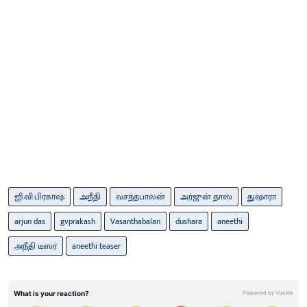
ஜி.வி.பிரகாஷ்
அநீதி
வசந்தபாலன்
அர்ஜுன் தாஸ்
துஷாரா
arjun das
gvprakash
Vasanthabalan
dushara
aneethi
அநீதி டீஸர்
aneethi teaser