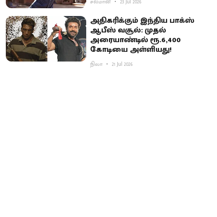
சல்மான்
23 Jul 2026
அ​தி​கரிக்​கும் இந்​திய பாக்ஸ்
ஆபீஸ் வசூல்: முதல்
அரையாண்டில் ரூ.6,400
கோடியை அள்ளியது!
நிலா
21 Jul 2026