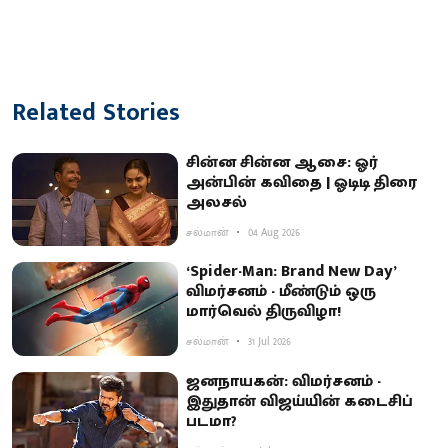
Related Stories
சின்ன சின்ன ஆசை: ஓர்
அன்பின் கவிதை | ஓடிடி திரை
அலசல்
சல்மான்
04 Aug 2026
‘Spider-Man: Brand New Day’
விமர்சனம் - மீண்டும் ஒரு
மார்வெல் திருவிழா!
சல்மான்
31 Jul 2026
ஜனநாயகன்: விமர்சனம் -
இதுதான் விஜய்யின் கடைசிப்
படமா?