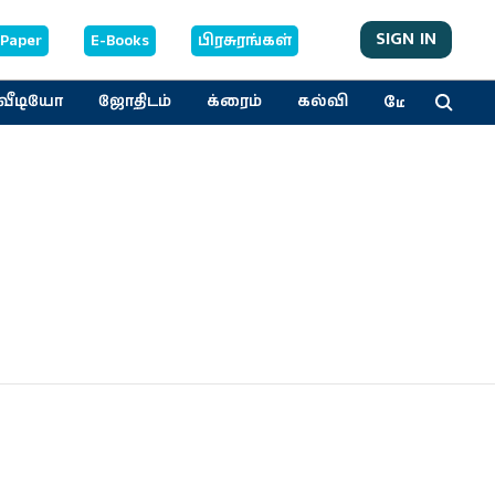
SIGN IN
-Paper
E-Books
பிரசுரங்கள்
மேலும்
வீடியோ
ஜோதிடம்
க்ரைம்
கல்வி