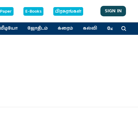
SIGN IN
-Paper
E-Books
பிரசுரங்கள்
மேலும்
வீடியோ
ஜோதிடம்
க்ரைம்
கல்வி