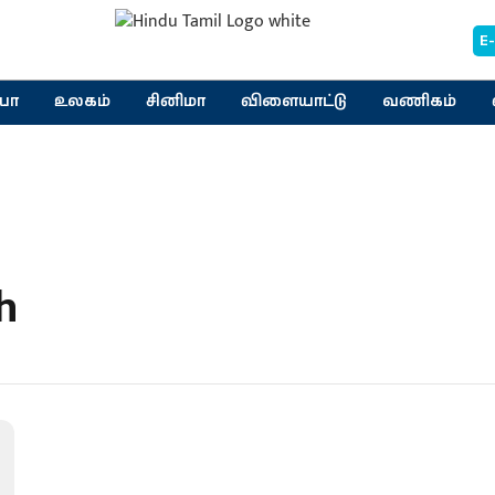
E
யா
உலகம்
சினிமா
விளையாட்டு
வணிகம்
h