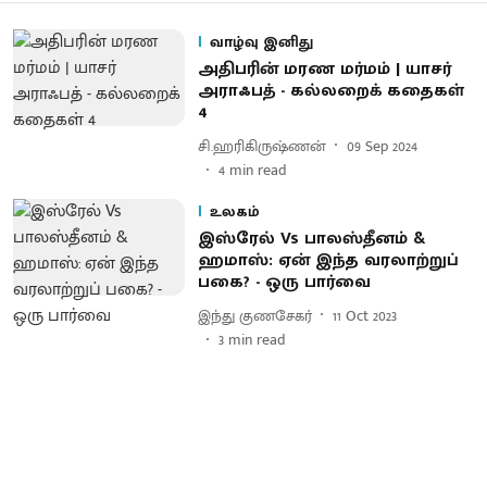
வாழ்வு இனிது
அதிபரின் மரண மர்மம் | யாசர்
அராஃபத் - கல்லறைக் கதைகள்
4
சி.ஹரிகிருஷ்ணன்
09 Sep 2024
4
min read
உலகம்
இஸ்ரேல் Vs பாலஸ்தீனம் &
ஹமாஸ்: ஏன் இந்த வரலாற்றுப்
பகை? - ஒரு பார்வை
இந்து குணசேகர்
11 Oct 2023
3
min read