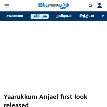
அண்மை
தமிழகம்
இந்தியா
உல
ப்ரீமியம்
Yaarukkum Anjael first look
released