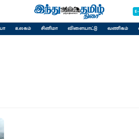
E
யா
உலகம்
சினிமா
விளையாட்டு
வணிகம்