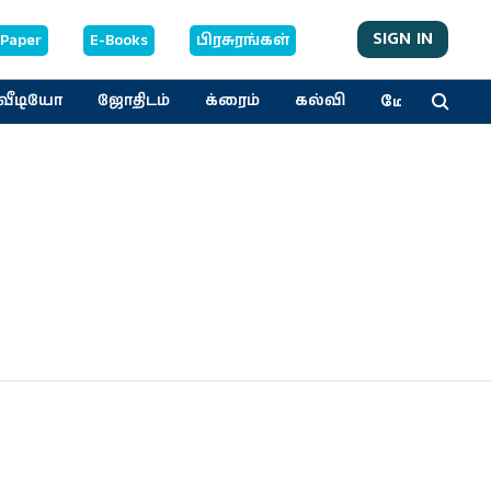
SIGN IN
-Paper
E-Books
பிரசுரங்கள்
மேலும்
வீடியோ
ஜோதிடம்
க்ரைம்
கல்வி