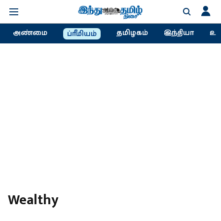
அண்மை
தமிழகம்
இந்தியா
உல
ப்ரீமியம்
Wealthy