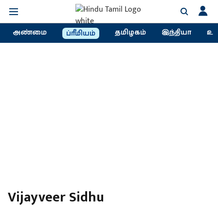
அண்மை
தமிழகம்
இந்தியா
உல
ப்ரீமியம்
Vijayveer Sidhu