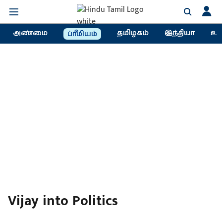
அண்மை
தமிழகம்
இந்தியா
உல
ப்ரீமியம்
Vijay into Politics