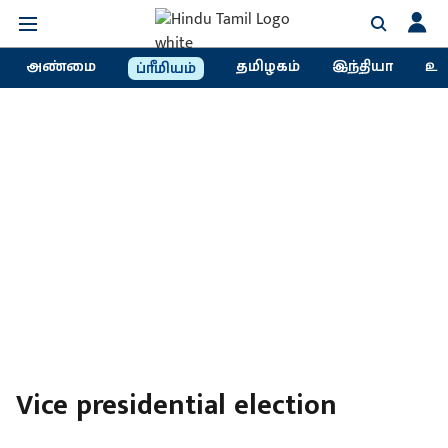
அண்மை
தமிழகம்
இந்தியா
உல
ப்ரீமியம்
Vice presidential election