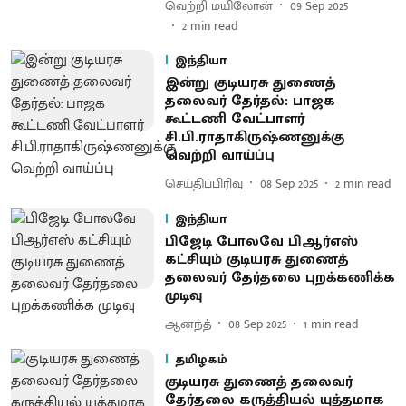
வெற்றி மயிலோன்
09 Sep 2025
2
min read
இந்தியா
இன்று குடியரசு துணைத்
தலைவர் தேர்தல்: பாஜக
கூட்டணி வேட்பாளர்
சி.பி.ராதாகிருஷ்ணனுக்கு
வெற்றி வாய்ப்பு
செய்திப்பிரிவு
08 Sep 2025
2
min read
இந்தியா
பிஜேடி போலவே பிஆர்எஸ்
கட்சியும் குடியரசு துணைத்
தலைவர் தேர்தலை புறக்கணிக்க
முடிவு
ஆனந்த்
08 Sep 2025
1
min read
தமிழகம்
குடியரசு துணைத் தலைவர்
தேர்தலை கருத்தியல் யுத்தமாக