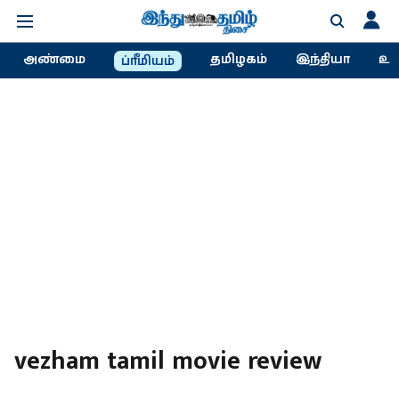
அண்மை
தமிழகம்
இந்தியா
உல
ப்ரீமியம்
vezham tamil movie review