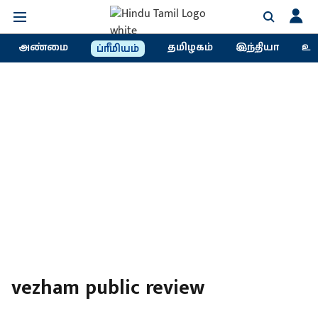
அண்மை
தமிழகம்
இந்தியா
உல
ப்ரீமியம்
vezham public review