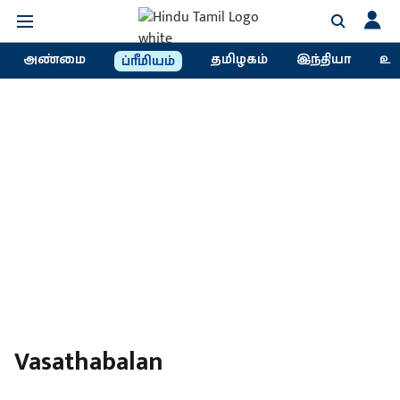
அண்மை
தமிழகம்
இந்தியா
உல
ப்ரீமியம்
Vasathabalan