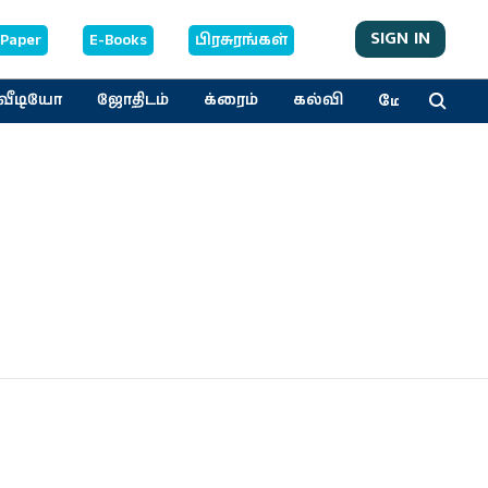
SIGN IN
-Paper
E-Books
பிரசுரங்கள்
மேலும்
வீடியோ
ஜோதிடம்
க்ரைம்
கல்வி