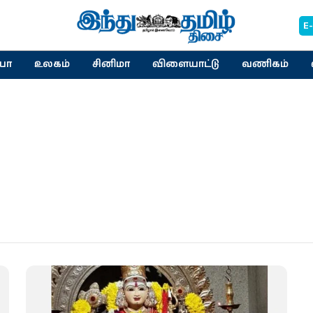
E
யா
உலகம்
சினிமா
விளையாட்டு
வணிகம்