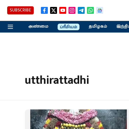
SUBSCRIBE
அண்மை
தமிழகம்
இந்தி
ப்ரீமியம்
utthirattadhi