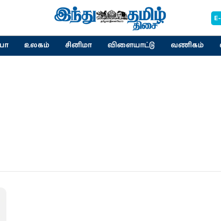
E
யா
உலகம்
சினிமா
விளையாட்டு
வணிகம்