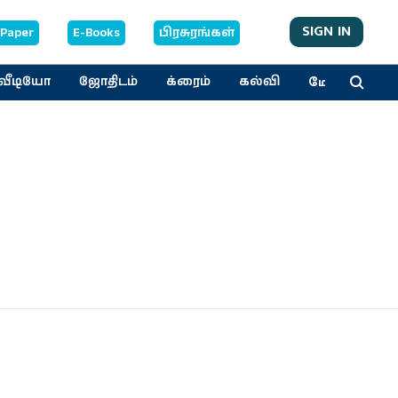
SIGN IN
-Paper
E-Books
பிரசுரங்கள்
மேலும்
வீடியோ
ஜோதிடம்
க்ரைம்
கல்வி