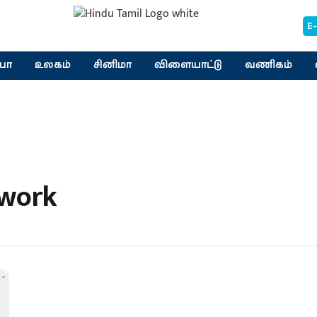
E
யா
உலகம்
சினிமா
விளையாட்டு
வணிகம்
 work