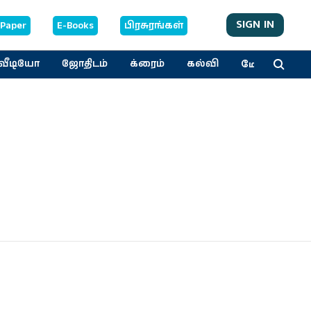
SIGN IN
-Paper
E-Books
பிரசுரங்கள்
மேலும்
வீடியோ
ஜோதிடம்
க்ரைம்
கல்வி