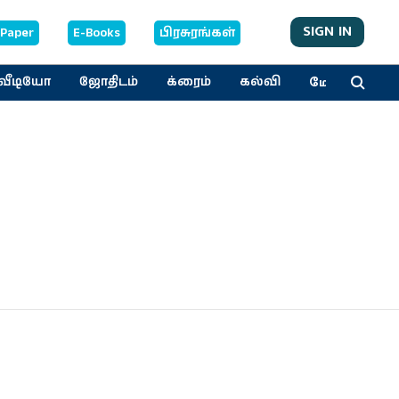
SIGN IN
-Paper
E-Books
பிரசுரங்கள்
மேலும்
வீடியோ
ஜோதிடம்
க்ரைம்
கல்வி