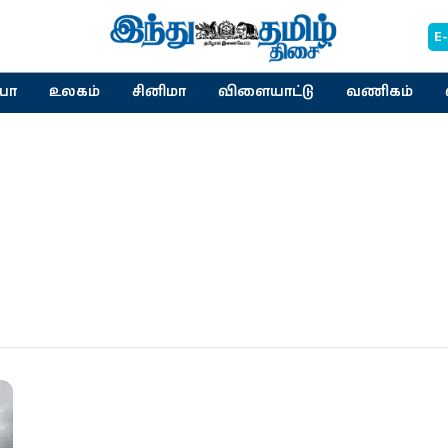
E
யா
உலகம்
சினிமா
விளையாட்டு
வணிகம்