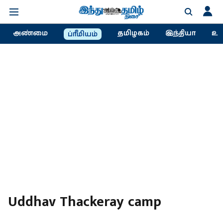
அண்மை
தமிழகம்
இந்தியா
உல
ப்ரீமியம்
Uddhav Thackeray camp