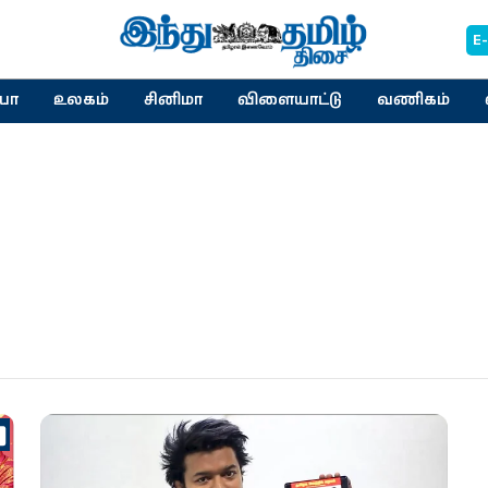
E
யா
உலகம்
சினிமா
விளையாட்டு
வணிகம்