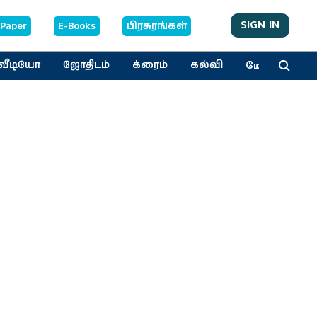
SIGN IN
-Paper
E-Books
பிரசுரங்கள்
மேலும்
வீடியோ
ஜோதிடம்
க்ரைம்
கல்வி