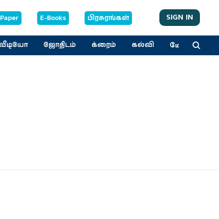
SIGN IN
-Paper
E-Books
பிரசுரங்கள்
மேலும்
வீடியோ
ஜோதிடம்
க்ரைம்
கல்வி