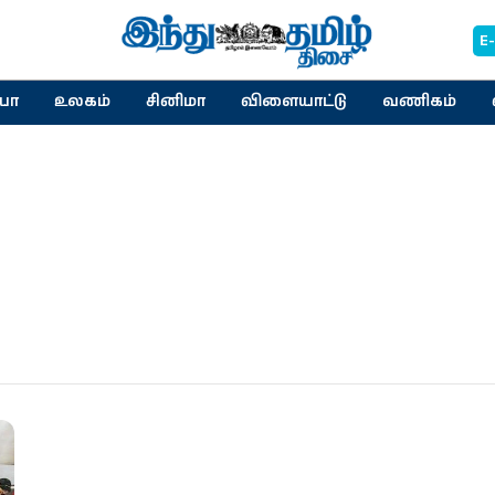
E
யா
உலகம்
சினிமா
விளையாட்டு
வணிகம்