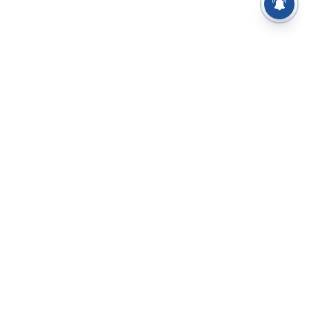
⌄
செய்திகள்