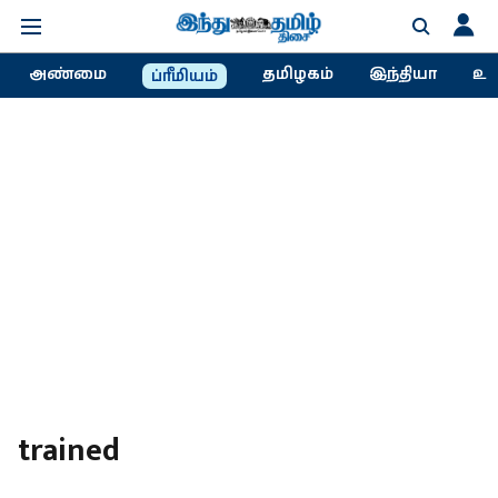
அண்மை
தமிழகம்
இந்தியா
உல
ப்ரீமியம்
trained