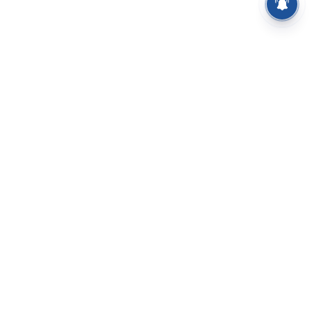
⌄
செய்திகள்