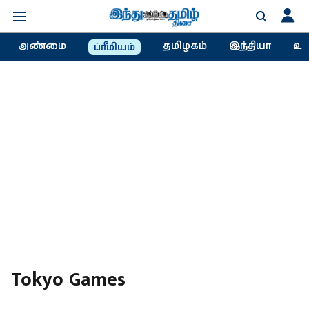
அண்மை
தமிழகம்
இந்தியா
உல
ப்ரீமியம்
Tokyo Games