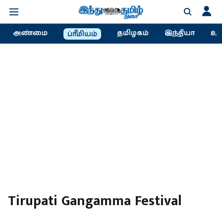
அண்மை
தமிழகம்
இந்தியா
உல
ப்ரீமியம்
Tirupati Gangamma Festival