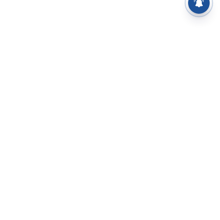
⌄
செய்திகள்