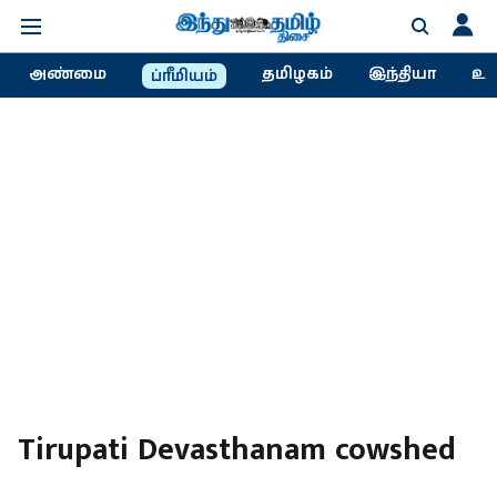
அண்மை
தமிழகம்
இந்தியா
உல
ப்ரீமியம்
Tirupati Devasthanam cowshed