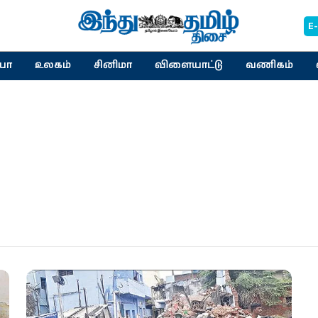
E
யா
உலகம்
சினிமா
விளையாட்டு
வணிகம்