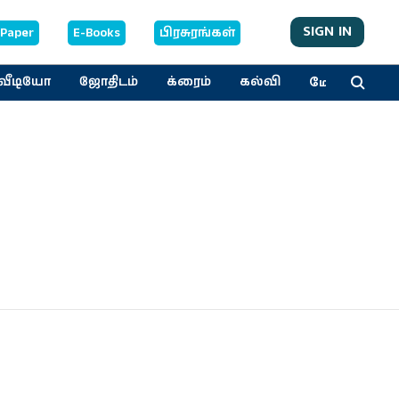
SIGN IN
-Paper
E-Books
பிரசுரங்கள்
மேலும்
வீடியோ
ஜோதிடம்
க்ரைம்
கல்வி