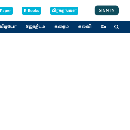
SIGN IN
-Paper
E-Books
பிரசுரங்கள்
மேலும்
வீடியோ
ஜோதிடம்
க்ரைம்
கல்வி