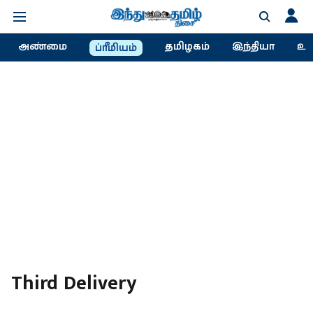
அண்மை
தமிழகம்
இந்தியா
உல
ப்ரீமியம்
Third Delivery