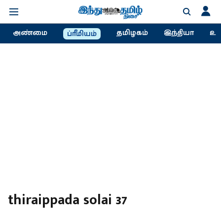
அண்மை
தமிழகம்
இந்தியா
உல
ப்ரீமியம்
thiraippada solai 37