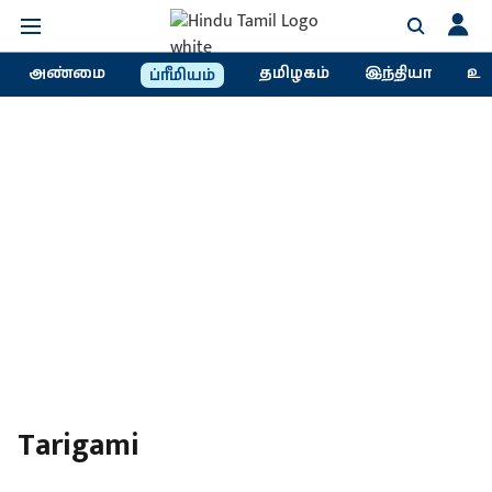
அண்மை
தமிழகம்
இந்தியா
உல
ப்ரீமியம்
Tarigami