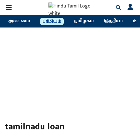
அண்மை
தமிழகம்
இந்தியா
உல
ப்ரீமியம்
tamilnadu loan