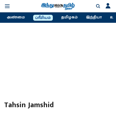
அண்மை
தமிழகம்
இந்தியா
உல
ப்ரீமியம்
Tahsin Jamshid