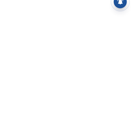
⌄
செய்திகள்