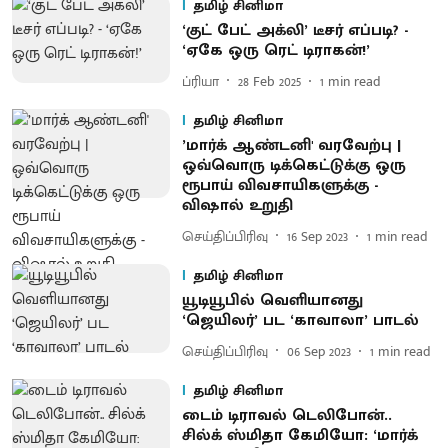
தமிழ் சினிமா
‘குட் பேட் அக்லி’ டீசர் எப்படி? -
‘ஏகே ஒரு ரெட் டிராகன்!’
ப்ரியா
28 Feb 2025
1
min read
தமிழ் சினிமா
’மார்க் ஆண்டனி' வரவேற்பு |
ஒவ்வொரு டிக்கெட்டுக்கு ஒரு
ரூபாய் விவசாயிகளுக்கு -
விஷால் உறுதி
செய்திப்பிரிவு
16 Sep 2023
1
min read
தமிழ் சினிமா
யூடியூபில் வெளியானது
‘ஜெயிலர்’ பட ‘காவாலா’ பாடல்
செய்திப்பிரிவு
06 Sep 2023
1
min read
தமிழ் சினிமா
டைம் டிராவல் டெலிபோன்..
சில்க் ஸ்மிதா கேமியோ: ‘மார்க்