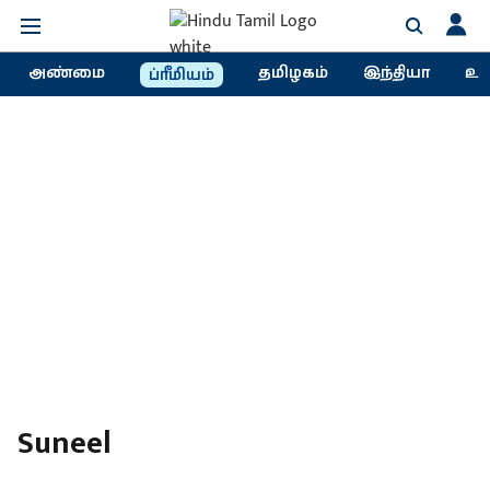
அண்மை
தமிழகம்
இந்தியா
உல
ப்ரீமியம்
Suneel