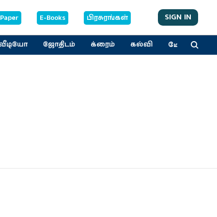
SIGN IN
-Paper
E-Books
பிரசுரங்கள்
மேலும்
வீடியோ
ஜோதிடம்
க்ரைம்
கல்வி