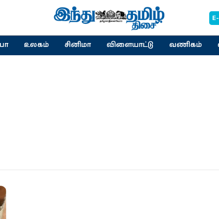
E
யா
உலகம்
சினிமா
விளையாட்டு
வணிகம்