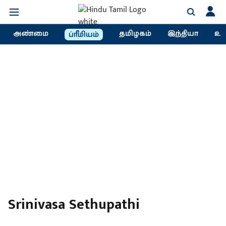
அண்மை
தமிழகம்
இந்தியா
உல
ப்ரீமியம்
Srinivasa Sethupathi