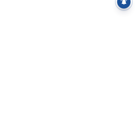
⌄
செய்திகள்