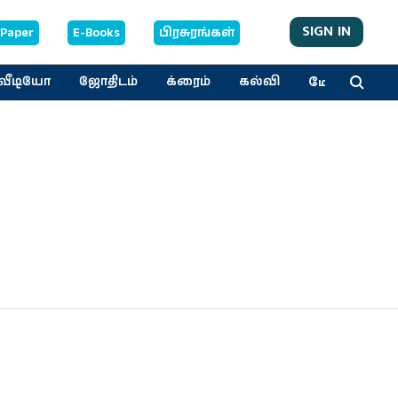
SIGN IN
-Paper
E-Books
பிரசுரங்கள்
மேலும்
வீடியோ
ஜோதிடம்
க்ரைம்
கல்வி