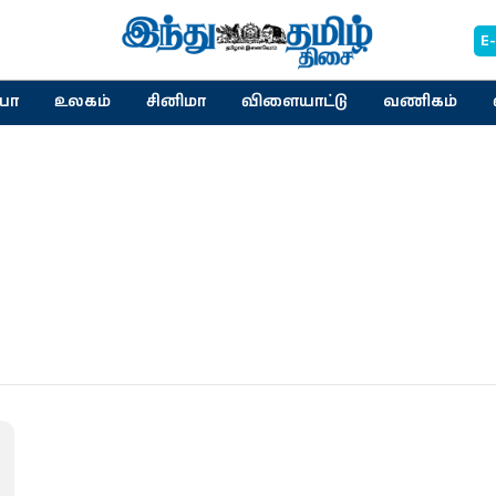
E
யா
உலகம்
சினிமா
விளையாட்டு
வணிகம்