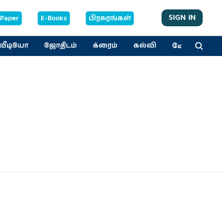
SIGN IN
-Paper
E-Books
பிரசுரங்கள்
மேலும்
வீடியோ
ஜோதிடம்
க்ரைம்
கல்வி