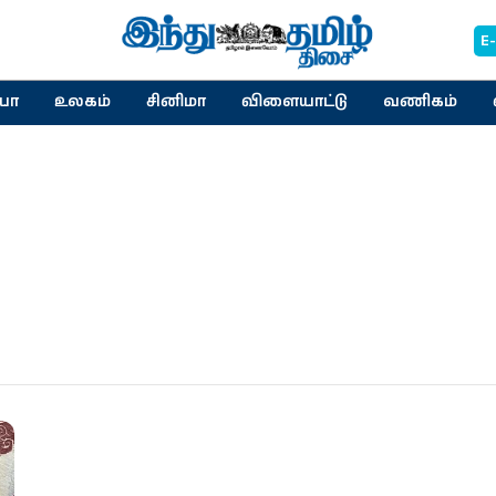
E
யா
உலகம்
சினிமா
விளையாட்டு
வணிகம்