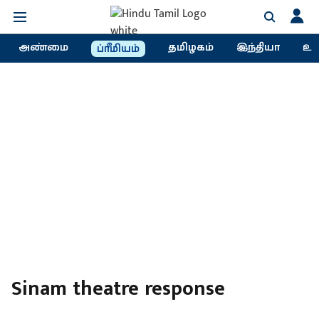
அண்மை
தமிழகம்
இந்தியா
உல
ப்ரீமியம்
Sinam theatre response