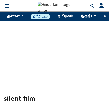
அண்மை
தமிழகம்
இந்தியா
உல
ப்ரீமியம்
silent film