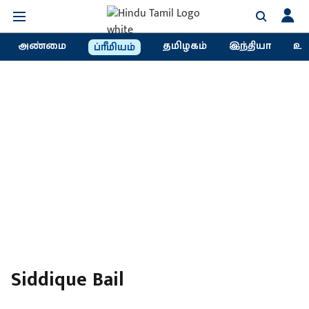
அண்மை
தமிழகம்
இந்தியா
உல
ப்ரீமியம்
Siddique Bail