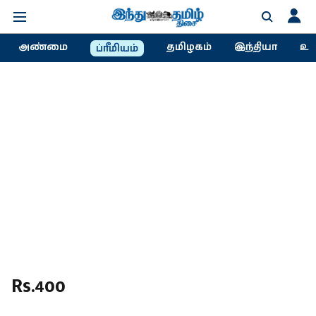
அண்மை
தமிழகம்
இந்தியா
உல
ப்ரீமியம்
Rs.400