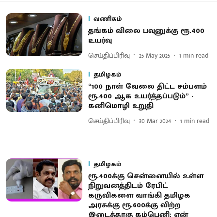
வணிகம்
தங்கம் விலை பவுனுக்கு ரூ.400
உயர்வு
செய்திப்பிரிவு
25 May 2025
1
min read
தமிழகம்
“100 நாள் வேலை திட்ட சம்பளம்
ரூ.400 ஆக உயர்த்தப்படும்” -
கனிமொழி உறுதி
செய்திப்பிரிவு
30 Mar 2024
1
min read
தமிழகம்
ரூ.400க்கு சென்னையில் உள்ள
நிறுவனத்திடம் ரேபிட்
கருவிகளை வாங்கி தமிழக
அரசுக்கு ரூ.600க்கு விற்ற
இடைத்தரகு கம்பெனி: ஏன்