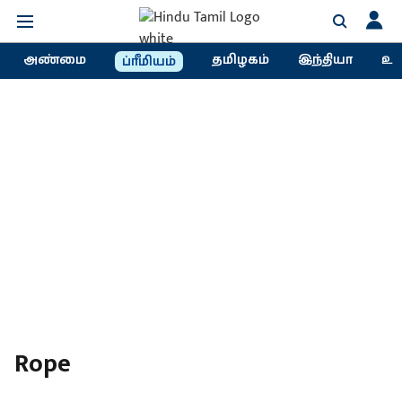
அண்மை
தமிழகம்
இந்தியா
உல
ப்ரீமியம்
Rope