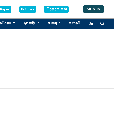
SIGN IN
-Paper
E-Books
பிரசுரங்கள்
மேலும்
வீடியோ
ஜோதிடம்
க்ரைம்
கல்வி