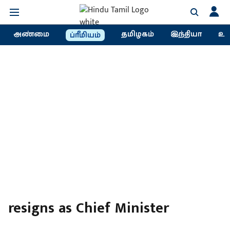
அண்மை
தமிழகம்
இந்தியா
உல
ப்ரீமியம்
resigns as Chief Minister