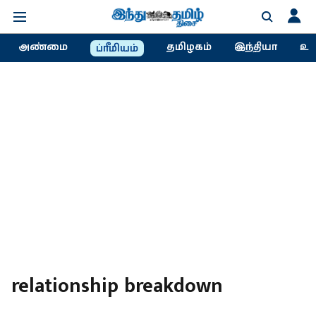
அண்மை
தமிழகம்
இந்தியா
உல
ப்ரீமியம்
relationship breakdown