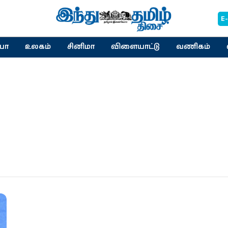
E
யா
உலகம்
சினிமா
விளையாட்டு
வணிகம்