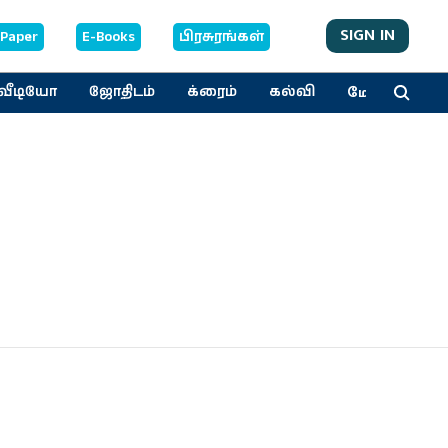
SIGN IN
-Paper
E-Books
பிரசுரங்கள்
மேலும்
வீடியோ
ஜோதிடம்
க்ரைம்
கல்வி