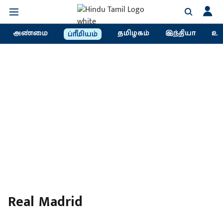
அண்மை
தமிழகம்
இந்தியா
உல
ப்ரீமியம்
Real Madrid