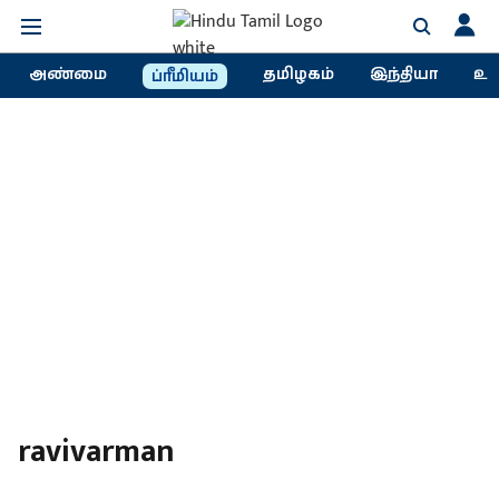
அண்மை
தமிழகம்
இந்தியா
உல
ப்ரீமியம்
ravivarman