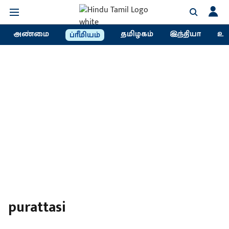
அண்மை
தமிழகம்
இந்தியா
உல
ப்ரீமியம்
purattasi